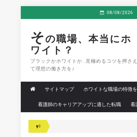
Skip
08/08/2026
to
content
そ
の職場、本当にホ
ワイト？
ブラックかホワイトか…見極めるコツを押さ
て理想の働き方を♪
サイトマップ
ホワイトな職場の特徴
看護師のキャリアアップに適した転職
看